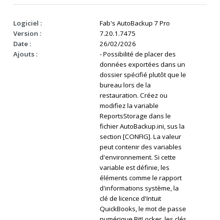
Logiciel :
Fab's AutoBackup 7 Pro
Version :
7.20.1.7475
Date :
26/02/2026
Ajouts :
- Possibilité de placer des
données exportées dans un
dossier spécifié plutôt que le
bureau lors de la
restauration. Créez ou
modifiez la variable
ReportsStorage dans le
fichier AutoBackup.ini, sus la
section [CONFIG]. La valeur
peut contenir des variables
d'environnement. Si cette
variable est définie, les
éléments comme le rapport
d'informations système, la
clé de licence d'Intuit
QuickBooks, le mot de passe
numérique BitLocker, les clés